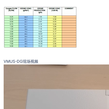
VMUS-DG现场视频
视
频
播
放
器