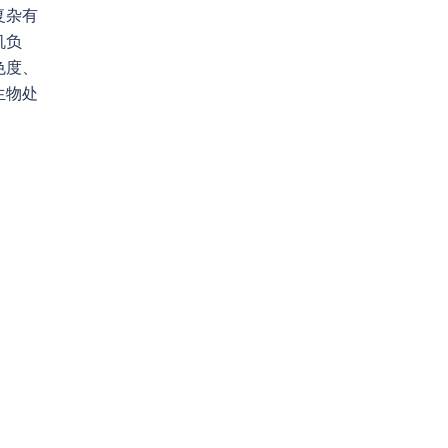
复杂有
机负
色度、
生物处