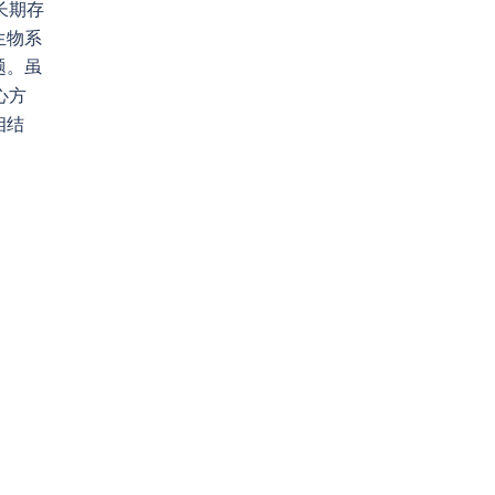
长期存
生物系
题。虽
心方
相结